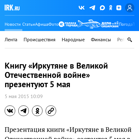
Новости
Статьи
Афиша
Фото
Погода
Ту
Лента
Происшествия
Народные
Финансы
Регионы
Книгу «Иркутяне в Великой
Отечественной войне»
презентуют 5 мая
5 мая 2015 10:09
Презентация книги «Иркутяне в Великой