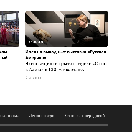
33 ФОТО
ском
Идея на выходные: выставка «Русская
вный
Америка»
Экспозиция открыта в отделе «Окно
в Азию» в 130-м квартале.
3 отзыва
оса города
Лесное озеро
Весточка с передовой