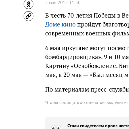
5 мая 2015 11:50
В честь 70-летия Победы в В
Доме кино
пройдут благотво
современных военных фильм
6 мая иркутяне могут посмо
бомбардировщика». 9 и 10 ма
Картину «Освобождение. Битв
мая, а 20 мая — «Был месяц м
По материалам пресс-служб
Чтобы сообщить об опечатке, выделите 
Стали свидетелем происшеств