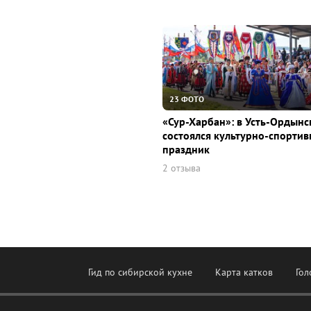
23 ФОТО
«Сур-Харбан»: в Усть-Ордын
состоялся культурно-спорти
праздник
2 отзыва
Гид по сибирской кухне
Карта катков
Гол