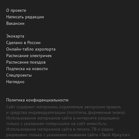
О проекте
Написать редакции
Вакансии
Экокарта
Сделано в России
Онлайн-табло аэропорта
Расписание электричек
Расписание поездов
Подписка на новости
Спецпроекты
Наглядно
Политика конфиденциальности
Сайт содержит материалы, охраняемые авторским правом,
и средства индивидуализации (логотипы, фирменные знаки).
Использование материалов сайта в интернете разрешено
только с указанием гиперссылки на сайт www.irk.ru.
Использование материалов сайта в печати, ТВ и радио
разрешено только с указанием названия сайта «Твой Иркутск».