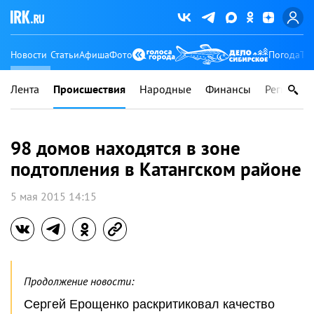
Новости
Статьи
Афиша
Фото
Погода
Ту
Лента
Происшествия
Народные
Финансы
Регионы
98 домов находятся в зоне
подтопления в Катангском районе
5 мая 2015 14:15
Продолжение новости:
Сергей Ерощенко раскритиковал качество