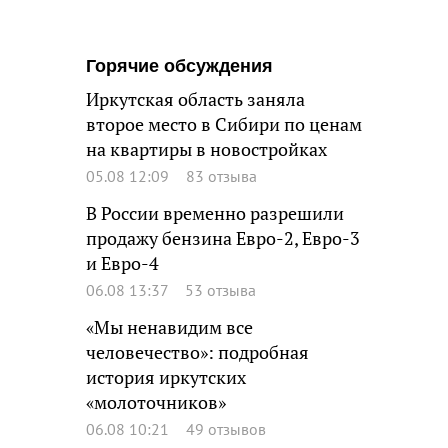
Горячие обсуждения
Иркутская область заняла
второе место в Сибири по ценам
на квартиры в новостройках
05.08 12:09
83 отзыва
В России временно разрешили
продажу бензина Евро-2, Евро-3
и Евро-4
06.08 13:37
53 отзыва
«Мы ненавидим все
человечество»: подробная
история иркутских
«молоточников»
06.08 10:21
49 отзывов