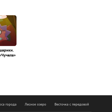
шарики.
«Чучела»
оса города
Лесное озеро
Весточка с передовой