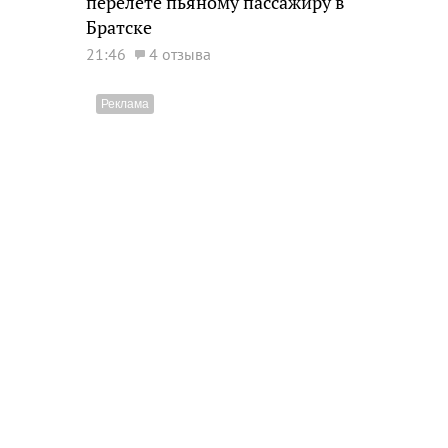
перелете пьяному пассажиру в
Братске
21:46
4 отзыва