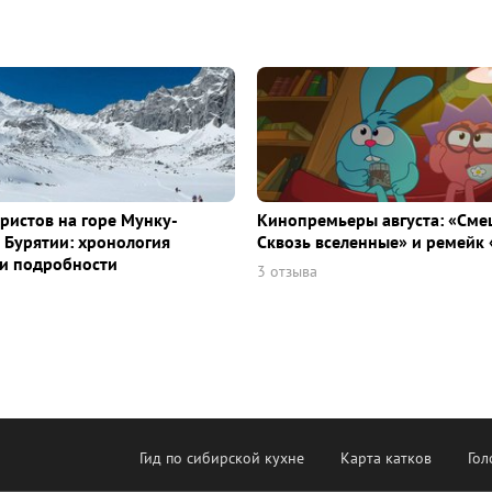
уристов на горе Мунку-
Кинопремьеры августа: «Сме
 Бурятии: хронология
Сквозь вселенные» и ремейк 
и подробности
3 отзыва
Гид по сибирской кухне
Карта катков
Гол