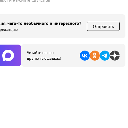
текст и нажмите
Ctrl
+
Enter
ия, чего-то необычного и интересного?
Отправить
 редакцию
Читайте нас на
других площадках!