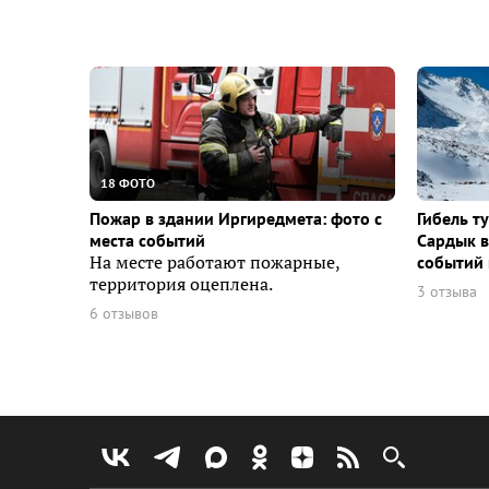
18 ФОТО
Пожар в здании Иргиредмета: фото с
Гибель т
места событий
Сардык в
На месте работают пожарные,
событий 
территория оцеплена.
3 отзыва
6 отзывов