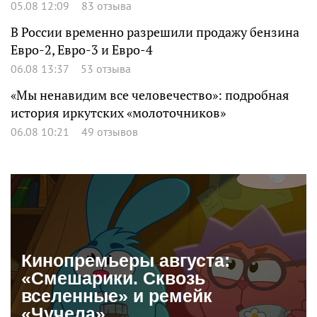
05.08 12:09
83 отзыва
В России временно разрешили продажу бензина
Евро-2, Евро-3 и Евро-4
06.08 13:37
53 отзыва
«Мы ненавидим все человечество»: подробная
история иркутских «молоточников»
06.08 10:21
49 отзывов
Кинопремьеры августа:
«Смешарики. Сквозь
вселенные» и ремейк
«Чучела»