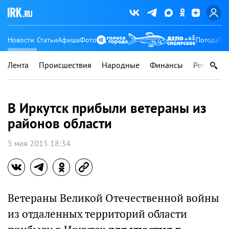
Новости
Статьи
Афиша
Фото
Погода
Ту
Лента
Происшествия
Народные
Финансы
Регионы
В Иркутск прибыли ветераны из
районов области
5 мая 2015 18:34
Ветераны Великой Отечественной войны
из отдаленных территорий области