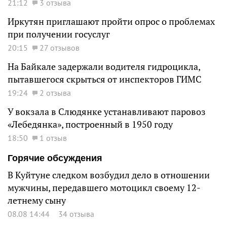
21:12
3 отзыва
Иркутян приглашают пройти опрос о проблемах
при получении госуслуг
20:15
27 отзывов
На Байкале задержали водителя гидроцикла,
пытавшегося скрыться от инспекторов ГИМС
19:24
2 отзыва
У вокзала в Слюдянке устанавливают паровоз
«Лебедянка», построенный в 1950 году
18:50
1 отзыв
Горячие обсуждения
В Куйтуне следком возбудил дело в отношении
мужчины, передавшего мотоцикл своему 12-
летнему сыну
08.08 14:44
34 отзыва