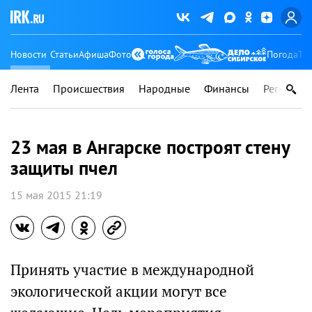
Новости
Статьи
Афиша
Фото
Погода
Ту
Лента
Происшествия
Народные
Финансы
Регионы
23 мая в Ангарске построят стену
защиты пчел
15 мая 2015 21:19
Принять участие в международной
экологической акции могут все