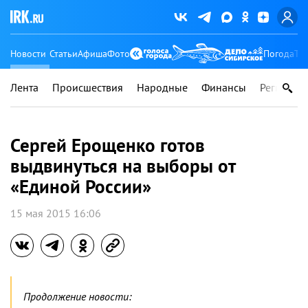
Новости
Статьи
Афиша
Фото
Погода
Ту
Лента
Происшествия
Народные
Финансы
Регионы
Сергей Ерощенко готов
выдвинуться на выборы от
«Единой России»
15 мая 2015 16:06
Продолжение новости: