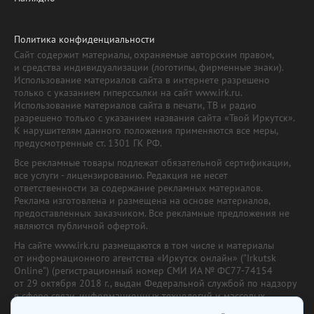
Политика конфиденциальности
Сайт содержит материалы, охраняемые авторским правом,
и средства индивидуализации (логотипы, фирменные знаки).
Использование материалов сайта в интернете разрешено
только с указанием гиперссылки на сайт www.irk.ru.
Использование материалов сайта в печати, ТВ и радио
разрешено только с указанием названия сайта «Твой Иркутск».
К нарушителям данного положения применяются все меры,
предусмотренные ст. 1301 ГК РФ.
Все рекламные товары подлежат обязательной сертификации,
все услуги - лицензированию. Редакция не несет
ответственности за содержание рекламных материалов.
Реклама изготовлена и размещена на основе материалов,
предоставленных заказчиком. Все рекламные предложения не
являются публичной офертой.
На сайте www.irk.ru размещаются в том числе и материалы
от информационного агентства «Иркутск онлайн» ("Irkutsk
Online") (регистрационный номер СМИ ИА № ФС77-74154
от 29 октября 2018 г., выдан Федеральной службой по надзору
в сфере связи, информационных технологий и массовых
коммуникаций) с соответствующей пометкой. Учредитель —