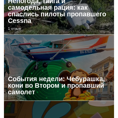
Непогода, тайга и
самодельная рация: как
спаслись пилоты пропавшего
Cessna
1 отзыв
События недели: Чебурашка,
кони во Втором и пропавший
самолет