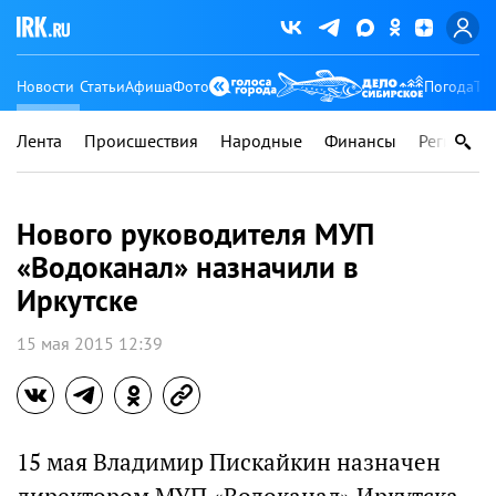
Новости
Статьи
Афиша
Фото
Погода
Ту
Лента
Происшествия
Народные
Финансы
Регионы
Нового руководителя МУП
«Водоканал» назначили в
Иркутске
15 мая 2015 12:39
15 мая Владимир Пискайкин назначен