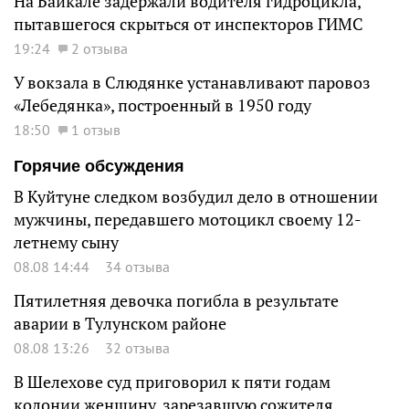
На Байкале задержали водителя гидроцикла,
пытавшегося скрыться от инспекторов ГИМС
19:24
2 отзыва
У вокзала в Слюдянке устанавливают паровоз
«Лебедянка», построенный в 1950 году
18:50
1 отзыв
Горячие обсуждения
В Куйтуне следком возбудил дело в отношении
мужчины, передавшего мотоцикл своему 12-
летнему сыну
08.08 14:44
34 отзыва
Пятилетняя девочка погибла в результате
аварии в Тулунском районе
08.08 13:26
32 отзыва
В Шелехове суд приговорил к пяти годам
колонии женщину, зарезавшую сожителя