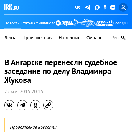
Новости
Статьи
Афиша
Фото
Погода
Ту
Лента
Происшествия
Народные
Финансы
Регионы
В Ангарске перенесли судебное
заседание по делу Владимира
Жукова
22 мая 2015 20:15
Продолжение новости: