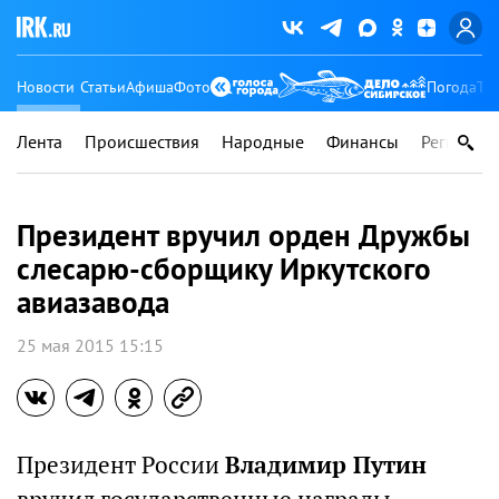
Новости
Статьи
Афиша
Фото
Погода
Ту
Лента
Происшествия
Народные
Финансы
Регионы
Президент вручил орден Дружбы
слесарю-сборщику Иркутского
авиазавода
25 мая 2015 15:15
Президент России
Владимир Путин