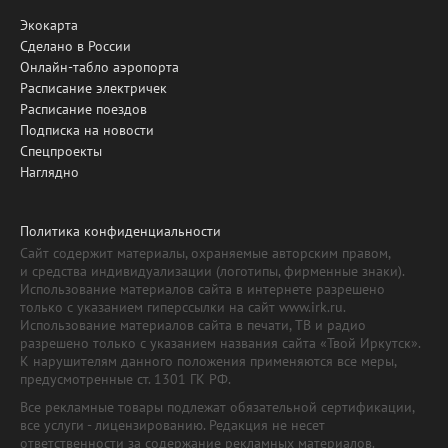
Экокарта
Сделано в России
Онлайн-табло аэропорта
Расписание электричек
Расписание поездов
Подписка на новости
Спецпроекты
Наглядно
Политика конфиденциальности
Сайт содержит материалы, охраняемые авторским правом,
и средства индивидуализации (логотипы, фирменные знаки).
Использование материалов сайта в интернете разрешено
только с указанием гиперссылки на сайт www.irk.ru.
Использование материалов сайта в печати, ТВ и радио
разрешено только с указанием названия сайта «Твой Иркутск».
К нарушителям данного положения применяются все меры,
предусмотренные ст. 1301 ГК РФ.
Все рекламные товары подлежат обязательной сертификации,
все услуги - лицензированию. Редакция не несет
ответственности за содержание рекламных материалов.