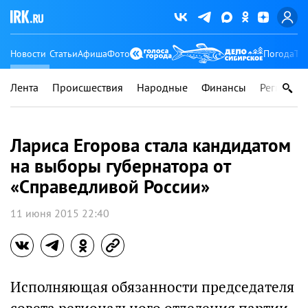
Новости
Статьи
Афиша
Фото
Погода
Ту
Лента
Происшествия
Народные
Финансы
Регионы
Лариса Егорова стала кандидатом
на выборы губернатора от
«Справедливой России»
11 июня 2015 22:40
Исполняющая обязанности председателя