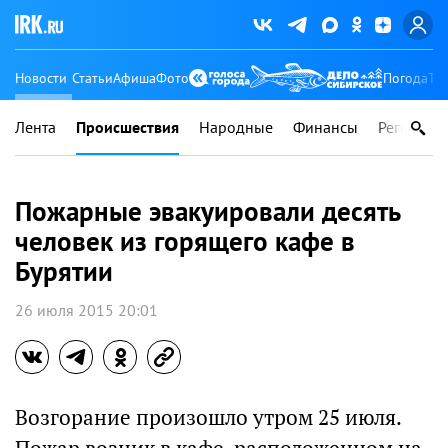
Новости
Статьи
Афиша
Фото
Погода
Ту
Лента
Происшествия
Народные
Финансы
Регионы
Пожарные эвакуировали десять
человек из горящего кафе в
Бурятии
26 июля 2015 20:01
Возгорание произошло утром 25 июля.