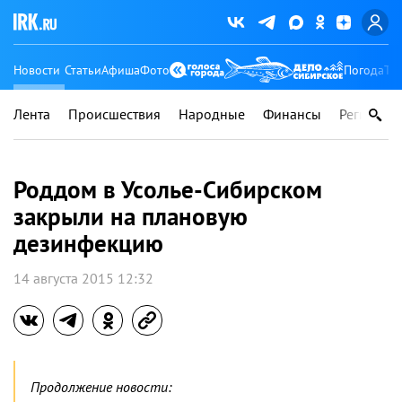
Новости
Статьи
Афиша
Фото
Погода
Ту
Лента
Происшествия
Народные
Финансы
Регионы
Роддом в Усолье-Сибирском
закрыли на плановую
дезинфекцию
14 августа 2015 12:32
Продолжение новости: