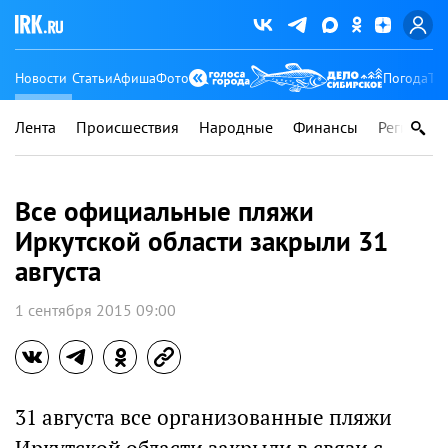
Новости
Статьи
Афиша
Фото
Погода
Ту
Лента
Происшествия
Народные
Финансы
Регионы
Все официальные пляжи
Иркутской области закрыли 31
августа
1 сентября 2015 09:00
31 августа все организованные пляжи