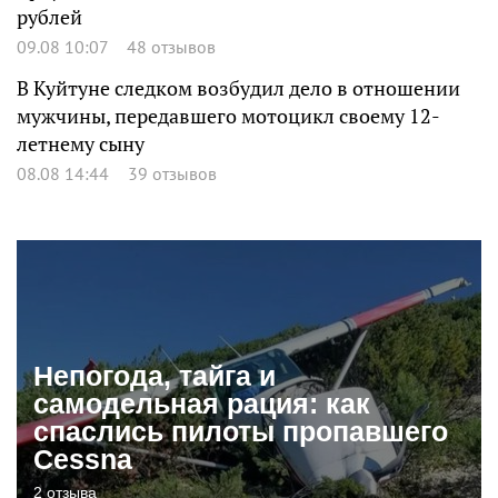
рублей
09.08 10:07
48 отзывов
В Куйтуне следком возбудил дело в отношении
мужчины, передавшего мотоцикл своему 12-
летнему сыну
08.08 14:44
39 отзывов
Непогода, тайга и
самодельная рация: как
спаслись пилоты пропавшего
Cessna
2 отзыва