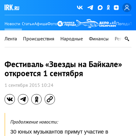
Новости
Статьи
Афиша
Фото
Погода
Ту
Лента
Происшествия
Народные
Финансы
Регионы
Фестиваль «Звезды на Байкале»
откроется 1 сентября
1 сентября 2015 10:24
Продолжение новости:
30 юных музыкантов примут участие в