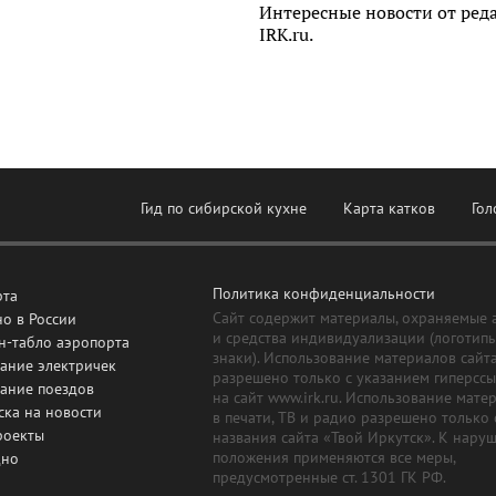
Интересные новости от ред
IRK.ru.
Гид по сибирской кухне
Карта катков
Гол
Политика конфиденциальности
рта
Сайт содержит материалы, охраняемые 
о в России
и средства индивидуализации (логотип
н-табло аэропорта
знаки). Использование материалов сайт
ание электричек
разрешено только с указанием гиперсс
сание поездов
на сайт www.irk.ru. Использование мате
ска на новости
в печати, ТВ и радио разрешено только 
роекты
названия сайта «Твой Иркутск». К нару
положения применяются все меры,
дно
предусмотренные ст. 1301 ГК РФ.