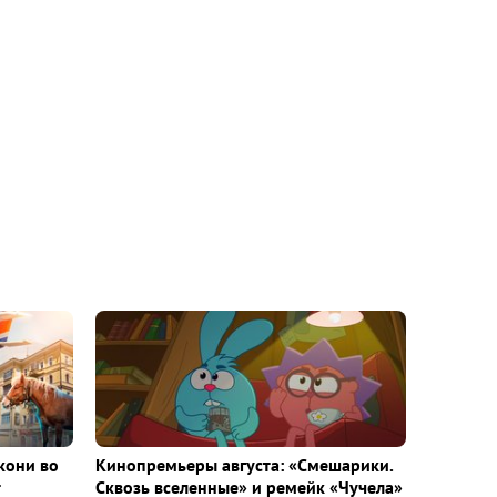
кони во
Кинопремьеры августа: «Смешарики.
т
Сквозь вселенные» и ремейк «Чучела»