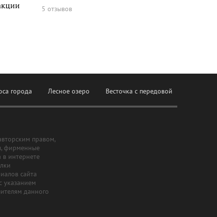
акции
5 отзывов
оса города
Лесное озеро
Весточка с передовой
авторским правом,
ы, фирменные
а в интернете
ылки
риалов сайта
с указанием
шителям данного