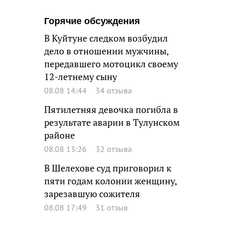
Горячие обсуждения
В Куйтуне следком возбудил
дело в отношении мужчины,
передавшего мотоцикл своему
12-летнему сыну
08.08 14:44
34 отзыва
Пятилетняя девочка погибла в
результате аварии в Тулунском
районе
08.08 13:26
32 отзыва
В Шелехове суд приговорил к
пяти годам колонии женщину,
зарезавшую сожителя
08.08 17:49
31 отзыв