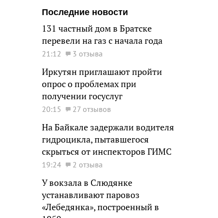
Последние новости
131 частный дом в Братске
перевели на газ с начала года
21:12
3 отзыва
Иркутян приглашают пройти
опрос о проблемах при
получении госуслуг
20:15
27 отзывов
На Байкале задержали водителя
гидроцикла, пытавшегося
скрыться от инспекторов ГИМС
19:24
2 отзыва
У вокзала в Слюдянке
устанавливают паровоз
«Лебедянка», построенный в