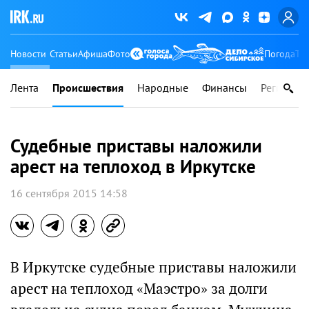
Новости
Статьи
Афиша
Фото
Погода
Ту
Лента
Происшествия
Народные
Финансы
Регионы
Судебные приставы наложили
арест на теплоход в Иркутске
16 сентября 2015 14:58
В Иркутске судебные приставы наложили
арест на теплоход «Маэстро» за долги