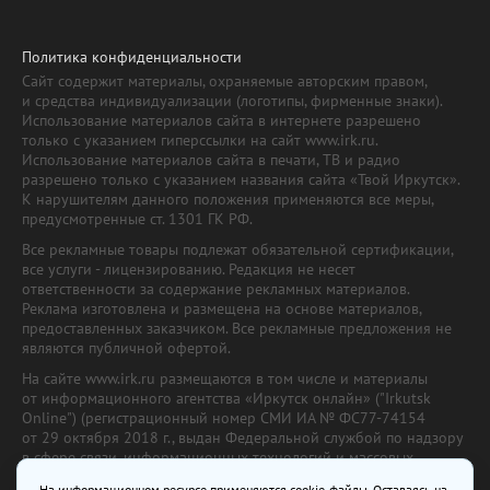
Политика конфиденциальности
Сайт содержит материалы, охраняемые авторским правом,
и средства индивидуализации (логотипы, фирменные знаки).
Использование материалов сайта в интернете разрешено
только с указанием гиперссылки на сайт www.irk.ru.
Использование материалов сайта в печати, ТВ и радио
разрешено только с указанием названия сайта «Твой Иркутск».
К нарушителям данного положения применяются все меры,
предусмотренные ст. 1301 ГК РФ.
Все рекламные товары подлежат обязательной сертификации,
все услуги - лицензированию. Редакция не несет
ответственности за содержание рекламных материалов.
Реклама изготовлена и размещена на основе материалов,
предоставленных заказчиком. Все рекламные предложения не
являются публичной офертой.
На сайте www.irk.ru размещаются в том числе и материалы
от информационного агентства «Иркутск онлайн» ("Irkutsk
Online") (регистрационный номер СМИ ИА № ФС77-74154
от 29 октября 2018 г., выдан Федеральной службой по надзору
в сфере связи, информационных технологий и массовых
коммуникаций) с соответствующей пометкой. Учредитель —
На информационном ресурсе применяются cookie-файлы. Оставаясь на