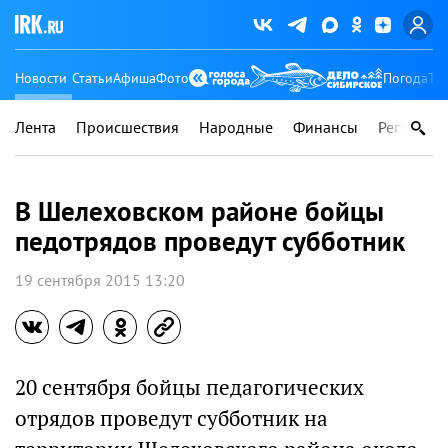
Новости
Статьи
Афиша
Фото
Погода
Ту
Лента
Происшествия
Народные
Финансы
Регионы
В Шелеховском районе бойцы
педотрядов проведут субботник
19 сентября 2015 13:20
20 сентября бойцы педагогических
отрядов проведут субботник на