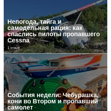
Непогода, тайга и
самодельная рация: как
спаслись пилоты пропавшего
Cessna
1 отзыв
События недели: Чебурашка,
кони во Втором и пропавший
самолет