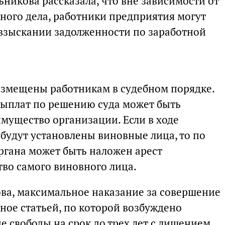
никова рассказала, что вне зависимости от
вного дела, работники предприятия могут
о взыскании задолженности по заработной
возмещены работникам в судебном порядке.
выплат по решению суда может быть
имущество организации. Если в ходе
будут установлены виновные лица, то по
ргана может быть наложен арест
во самого виновного лица.
ва, максимальное наказание за совершение
ное статьей, по которой возбуждено
е свободы на срок до трех лет с лишением