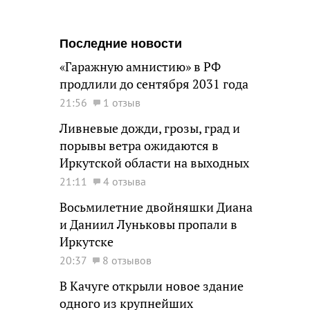
Последние новости
«Гаражную амнистию» в РФ
продлили до сентября 2031 года
21:56
1 отзыв
Ливневые дожди, грозы, град и
порывы ветра ожидаются в
Иркутской области на выходных
21:11
4 отзыва
Восьмилетние двойняшки Диана
и Даниил Луньковы пропали в
Иркутске
20:37
8 отзывов
В Качуге открыли новое здание
одного из крупнейших