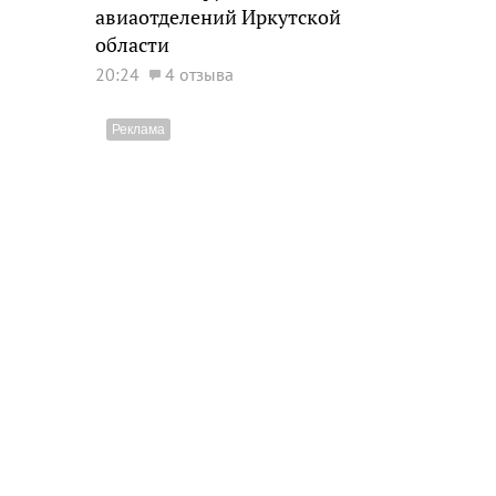
авиаотделений Иркутской
области
20:24
4 отзыва