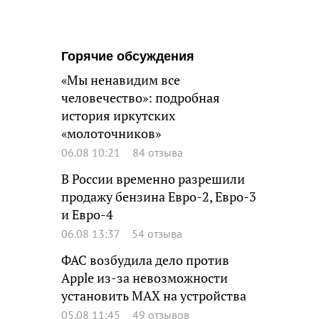
Горячие обсуждения
«Мы ненавидим все
человечество»: подробная
история иркутских
«молоточников»
06.08 10:21
84 отзыва
В России временно разрешили
продажу бензина Евро-2, Евро-3
и Евро-4
06.08 13:37
54 отзыва
ФАС возбудила дело против
Apple из-за невозможности
установить MAX на устройства
05.08 11:45
49 отзывов