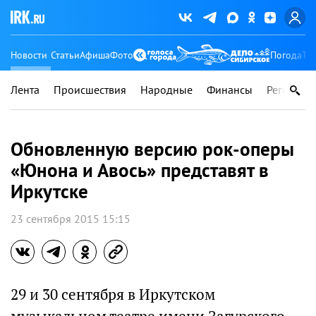
Новости
Статьи
Афиша
Фото
Погода
Ту
Лента
Происшествия
Народные
Финансы
Регионы
Обновленную версию рок-оперы
«Юнона и Авось» представят в
Иркутске
23 сентября 2015 15:15
29 и 30 сентября в Иркутском