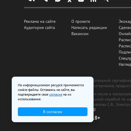
Реклама на сайте
О проекте
Экока
Аудитория сайта
Написать редакции
Сделан
Вакансии
Онлай
Распис
Распи
Подпи
Спецп
Нагля
Все рекламные товары подлежат обязательной сертификац
На информационном ресурсе применяются
изготовлена и размещена на основе материалов, предос
cookie-файлы. Оставаясь на сайте, вы
На сайте www.irk.ru размещаются в том числе и материа
подтверждаете свое
согласие
на их
от 29 октября 2018 г., выдан Федеральной службой по 
использование.
ООО «Ирк.ру». Главный редактор — Павлова С.В., Электр
Телефон редакции:
+7 (3952) 48-88-50
Я согласен
18+
© 2003–2026 IRK.ru Твой Иркутск