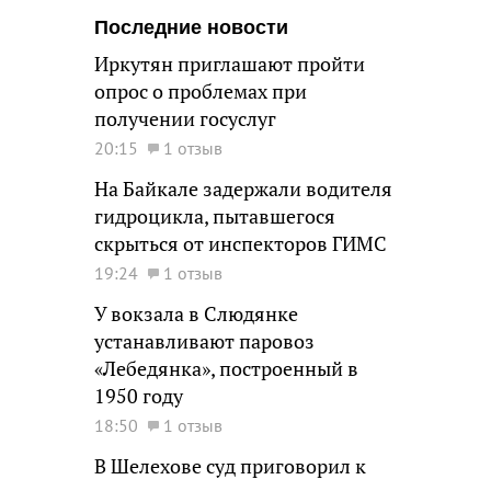
Последние новости
Иркутян приглашают пройти
опрос о проблемах при
получении госуслуг
20:15
1 отзыв
На Байкале задержали водителя
гидроцикла, пытавшегося
скрыться от инспекторов ГИМС
19:24
1 отзыв
У вокзала в Слюдянке
устанавливают паровоз
«Лебедянка», построенный в
1950 году
18:50
1 отзыв
В Шелехове суд приговорил к