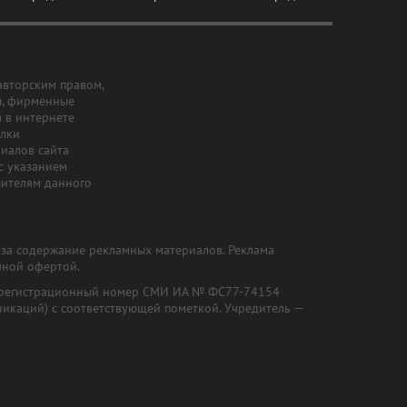
авторским правом,
ы, фирменные
а в интернете
ылки
риалов сайта
с указанием
шителям данного
и за содержание рекламных материалов. Реклама
чной офертой.
") (регистрационный номер СМИ ИА № ФС77-74154
никаций) с соответствующей пометкой. Учредитель —