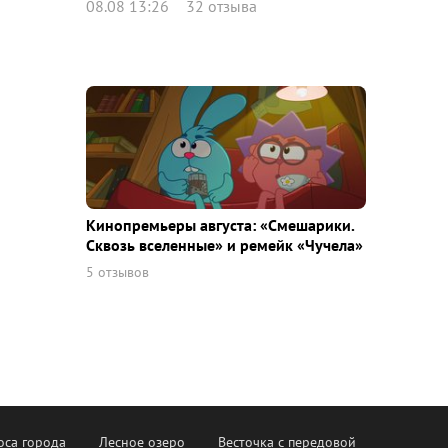
08.08 13:26
32 отзыва
Кинопремьеры августа: «Смешарики.
Сквозь вселенные» и ремейк «Чучела»
5 отзывов
оса города
Лесное озеро
Весточка с передовой