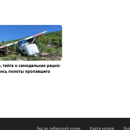
, тайга и самодельная рация:
лись пилоты пропавшего
Гид по сибирской кухне
Карта катков
Гол