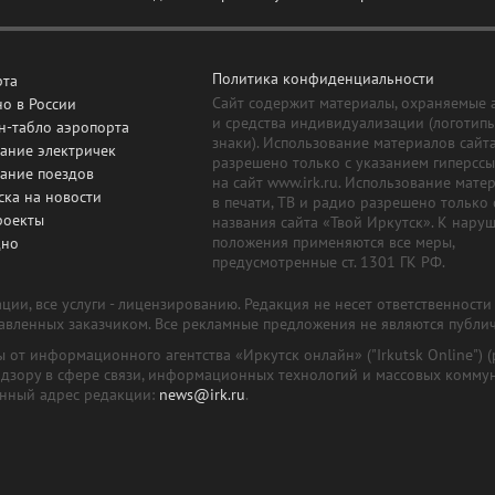
Политика конфиденциальности
рта
Сайт содержит материалы, охраняемые 
о в России
и средства индивидуализации (логотип
н-табло аэропорта
знаки). Использование материалов сайт
ание электричек
разрешено только с указанием гиперсс
сание поездов
на сайт www.irk.ru. Использование мате
ска на новости
в печати, ТВ и радио разрешено только 
роекты
названия сайта «Твой Иркутск». К нару
положения применяются все меры,
дно
предусмотренные ст. 1301 ГК РФ.
ии, все услуги - лицензированию. Редакция не несет ответственност
тавленных заказчиком. Все рекламные предложения не являются публи
лы от информационного агентства «Иркутск онлайн» ("Irkutsk Online
надзору в сфере связи, информационных технологий и массовых комму
онный адрес редакции:
news@irk.ru
.