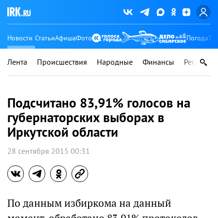
Новости
Статьи
Афиша
Фото
Погода
Ту
Лента
Происшествия
Народные
Финансы
Регионы
Подсчитано 83,91% голосов на
губернаторских выборах в
Иркутской области
28 сентября 2015 00:31
По данным избиркома на данный