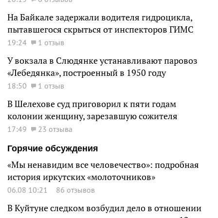
На Байкале задержали водителя гидроцикла,
пытавшегося скрыться от инспекторов ГИМС
19:24
1 отзыв
У вокзала в Слюдянке устанавливают паровоз
«Лебедянка», построенный в 1950 году
18:50
1 отзыв
В Шелехове суд приговорил к пяти годам
колонии женщину, зарезавшую сожителя
17:49
23 отзыва
Горячие обсуждения
«Мы ненавидим все человечество»: подробная
история иркутских «молоточников»
06.08 10:21
86 отзывов
В Куйтуне следком возбудил дело в отношении