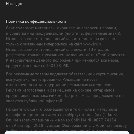
Наглядно
Политика конфиденциальности
Сайт содержит материалы, охраняемые авторским правом,
и средства индивидуализации (логотипы, фирменные знаки).
Использование материалов сайта в интернете разрешено
только с указанием гиперссылки на сайт www.irk.ru.
Использование материалов сайта в печати, ТВ и радио
разрешено только с указанием названия сайта «Твой Иркутск».
К нарушителям данного положения применяются все меры,
предусмотренные ст. 1301 ГК РФ.
Все рекламные товары подлежат обязательной сертификации,
все услуги - лицензированию. Редакция не несет
ответственности за содержание рекламных материалов.
Реклама изготовлена и размещена на основе материалов,
предоставленных заказчиком. Все рекламные предложения не
являются публичной офертой.
На сайте www.irk.ru размещаются в том числе и материалы
от информационного агентства «Иркутск онлайн» ("Irkutsk
Online") (регистрационный номер СМИ ИА № ФС77-74154
от 29 октября 2018 г., выдан Федеральной службой по надзору
в сфере связи, информационных технологий и массовых