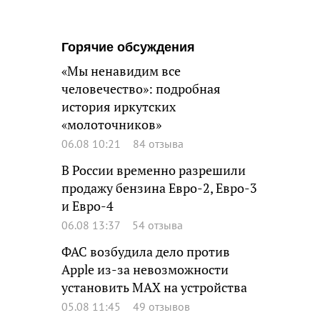
Горячие обсуждения
«Мы ненавидим все
человечество»: подробная
история иркутских
«молоточников»
06.08 10:21
84 отзыва
В России временно разрешили
продажу бензина Евро-2, Евро-3
и Евро-4
06.08 13:37
54 отзыва
ФАС возбудила дело против
Apple из-за невозможности
установить MAX на устройства
05.08 11:45
49 отзывов