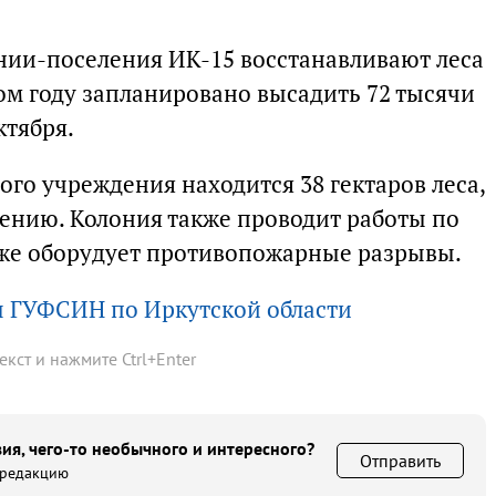
нии-поселения ИК-15 восстанавливают леса
ом году запланировано высадить 72 тысячи
ктября.
го учреждения находится 38 гектаров леса,
лению. Колония также проводит работы по
кже оборудует противопожарные разрывы.
ы ГУФСИН по Иркутской области
текст и нажмите
Ctrl
+
Enter
ия, чего-то необычного и интересного?
Отправить
 редакцию