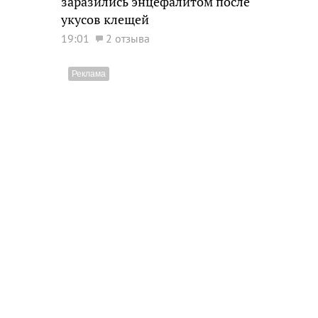
заразились энцефалитом после
укусов клещей
19:01
2 отзыва