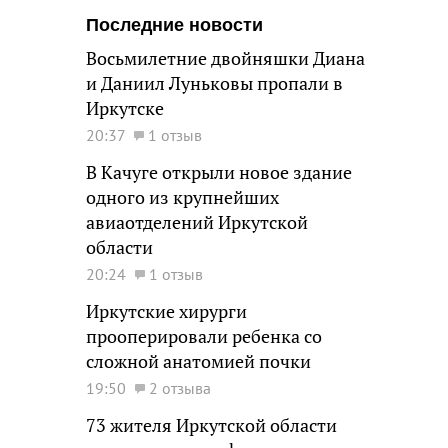
Последние новости
Восьмилетние двойняшки Диана
и Даниил Луньковы пропали в
Иркутске
20:37
1 отзыв
В Качуге открыли новое здание
одного из крупнейших
авиаотделений Иркутской
области
20:24
1 отзыв
Иркутские хирурги
прооперировали ребенка со
сложной анатомией почки
19:50
2 отзыва
73 жителя Иркутской области