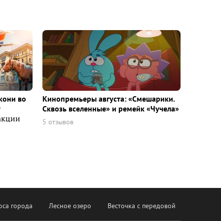
кони во
Кинопремьеры августа: «Смешарики.
т
Сквозь вселенные» и ремейк «Чучела»
акции
5 отзывов
оса города
Лесное озеро
Весточка с передовой