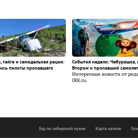
, тайга и самодельная рация:
События недели: Чебурашка, 
лись пилоты пропавшего
Втором и пропавший самоле
Интересные новости от ред
IRK.ru.
Гид по сибирской кухне
Карта катков
Гол