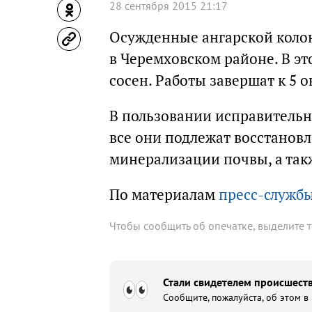
28 сентября 2015 21:17
Осужденные ангарской коло
в Черемховском районе. В эт
сосен. Работы завершат к 5 о
В пользовании исправительно
все они подлежат восстанов
минерализации почвы, а та
По материалам
пресс-служб
Чтобы сообщить об опечатке, выделите 
Стали свидетелем происшеств
Сообщите, пожалуйста, об этом в