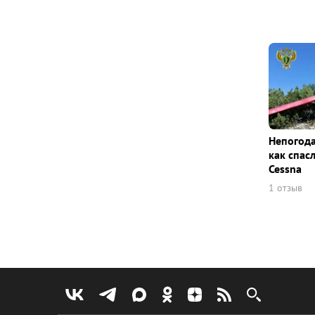
Непогода
как спас
Cessna
1 отзыв