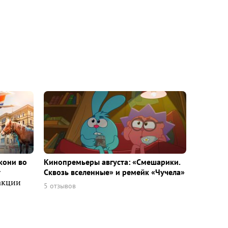
кони во
Кинопремьеры августа: «Смешарики.
т
Сквозь вселенные» и ремейк «Чучела»
акции
5 отзывов