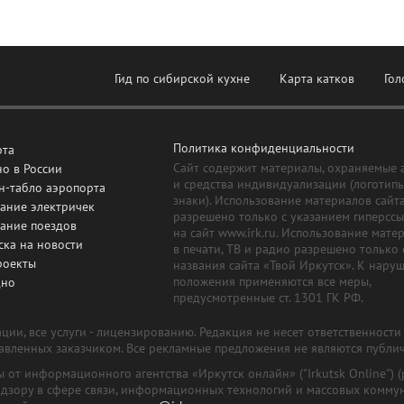
Гид по сибирской кухне
Карта катков
Гол
Политика конфиденциальности
рта
Сайт содержит материалы, охраняемые 
о в России
и средства индивидуализации (логотип
н-табло аэропорта
знаки). Использование материалов сайт
ание электричек
разрешено только с указанием гиперсс
сание поездов
на сайт www.irk.ru. Использование мате
ска на новости
в печати, ТВ и радио разрешено только 
роекты
названия сайта «Твой Иркутск». К нару
положения применяются все меры,
дно
предусмотренные ст. 1301 ГК РФ.
ии, все услуги - лицензированию. Редакция не несет ответственност
тавленных заказчиком. Все рекламные предложения не являются публи
лы от информационного агентства «Иркутск онлайн» ("Irkutsk Online
надзору в сфере связи, информационных технологий и массовых комму