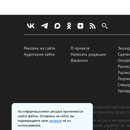
Реклама на сайте
О проекте
Экока
Аудитория сайта
Написать редакции
Сделан
Вакансии
Онлай
Распис
Распи
Подпи
Спецп
Нагля
Все рекламные товары подлежат обязательной сертификац
На информационном ресурсе применяются
изготовлена и размещена на основе материалов, предос
cookie-файлы. Оставаясь на сайте, вы
На сайте www.irk.ru размещаются в том числе и материа
подтверждаете свое
согласие
на их
от 29 октября 2018 г., выдан Федеральной службой по 
использование.