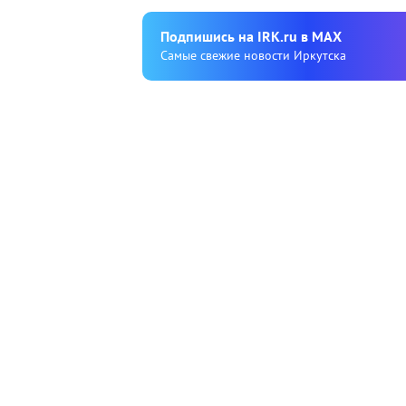
Подпишиcь на IRK.ru в MAX
Cамые свежие новости Иркутска