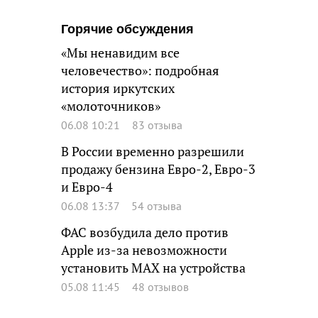
Горячие обсуждения
«Мы ненавидим все
человечество»: подробная
история иркутских
«молоточников»
06.08 10:21
83 отзыва
В России временно разрешили
продажу бензина Евро-2, Евро-3
и Евро-4
06.08 13:37
54 отзыва
ФАС возбудила дело против
Apple из-за невозможности
установить MAX на устройства
05.08 11:45
48 отзывов