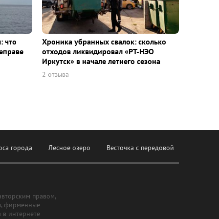
: что
Хроника убранных свалок: сколько
еправе
отходов ликвидировал «РТ-НЭО
Иркутск» в начале летнего сезона
2 отзыва
оса города
Лесное озеро
Весточка с передовой
авторским правом,
ы, фирменные
а в интернете