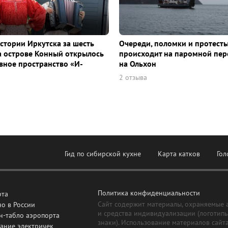
истории Иркутска за шесть
Очереди, поломки и протесты
а острове Конный открылось
происходит на паромной пер
ное пространство «И-
на Ольхон
2 отзыва
Гид по сибирской кухне
Карта катков
Гол
Политика конфиденциальности
рта
Сайт содержит материалы, охраняемые 
о в России
и средства индивидуализации (логотип
н-табло аэропорта
знаки). Использование материалов сайт
ание электричек