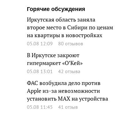
Горячие обсуждения
Иркутская область заняла
второе место в Сибири по ценам
на квартиры в новостройках
05.08 12:09
80 отзывов
В Иркутске закроют
гипермаркет «О’Кей»
05.08 13:01
42 отзыва
ФАС возбудила дело против
Apple из-за невозможности
установить MAX на устройства
05.08 11:45
41 отзыв