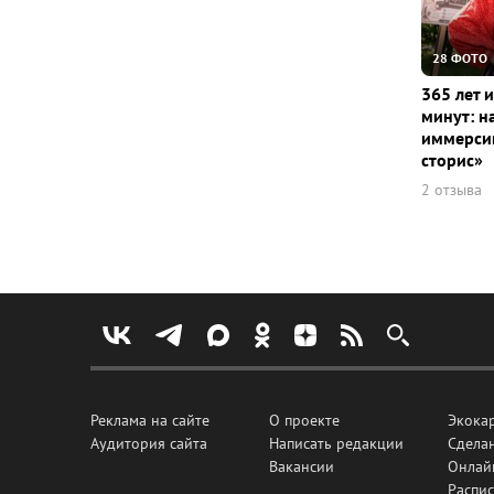
28 ФОТО
365 лет 
минут: н
иммерсив
сторис»
2 отзыва
Реклама на сайте
О проекте
Экока
Аудитория сайта
Написать редакции
Сделан
Вакансии
Онлай
Распис