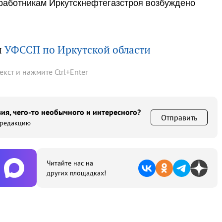
работникам Иркутскнефтегазстроя возбуждено
ы
УФССП по Иркутской области
текст и нажмите
Ctrl
+
Enter
ия, чего-то необычного и интересного?
Отправить
 редакцию
Читайте нас на
других площадках!