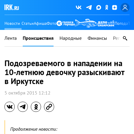
Новости
Статьи
Афиша
Фото
Погода
Ту
Лента
Происшествия
Народные
Финансы
Регионы
Подозреваемого в нападении на
10-летнюю девочку разыскивают
в Иркутске
5 октября 2015 12:12
Продолжение новости: