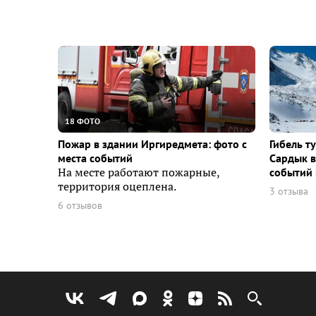
18 ФОТО
Пожар в здании Иргиредмета: фото с
Гибель т
места событий
Сардык в
На месте работают пожарные,
событий 
территория оцеплена.
3 отзыва
6 отзывов