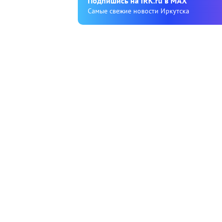
Подпишиcь на IRK.ru в MAX
Cамые свежие новости Иркутска