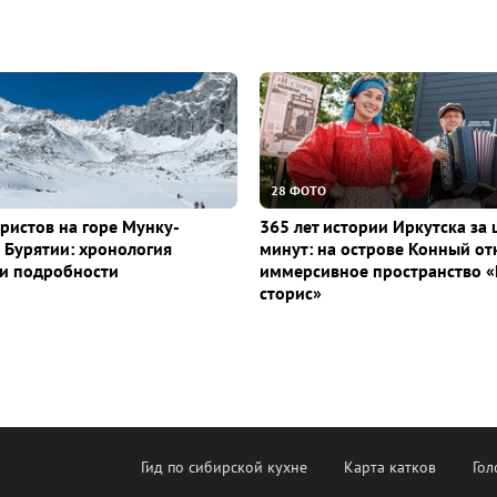
28 ФОТО
уристов на горе Мунку-
365 лет истории Иркутска за 
 Бурятии: хронология
минут: на острове Конный о
и подробности
иммерсивное пространство «
сторис»
Гид по сибирской кухне
Карта катков
Гол