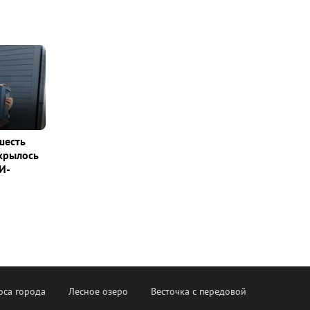
шесть
ткрылось
И-
оса города
Лесное озеро
Весточка с передовой