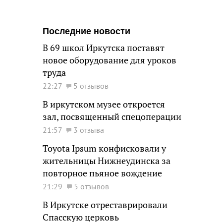
Последние новости
В 69 школ Иркутска поставят
новое оборудование для уроков
труда
22:27
5 отзывов
В иркутском музее откроется
зал, посвященный спецоперации
21:57
3 отзыва
Toyota Ipsum конфисковали у
жительницы Нижнеудинска за
повторное пьяное вождение
21:29
5 отзывов
В Иркутске отреставрировали
Спасскую церковь