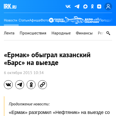
Новости
Статьи
Афиша
Фото
Погода
Ту
Лента
Происшествия
Народные
Финансы
Регионы
«Ермак» обыграл казанский
«Барс» на выезде
6 октября 2015 10:34
Продолжение новости:
«Ермак» разгромил «Нефтяник» на выезде со