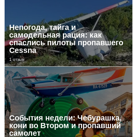
Непогода, тайга и
самодельная рация: как
спаслись пилоты пропавшего
Cessna
1 отзыв
События недели: Чебурашка,
кони во Втором и пропавший
самолет