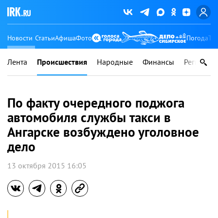
Новости
Статьи
Афиша
Фото
Погода
Ту
Лента
Происшествия
Народные
Финансы
Регионы
По факту очередного поджога
автомобиля службы такси в
Ангарске возбуждено уголовное
дело
13 октября 2015 16:05