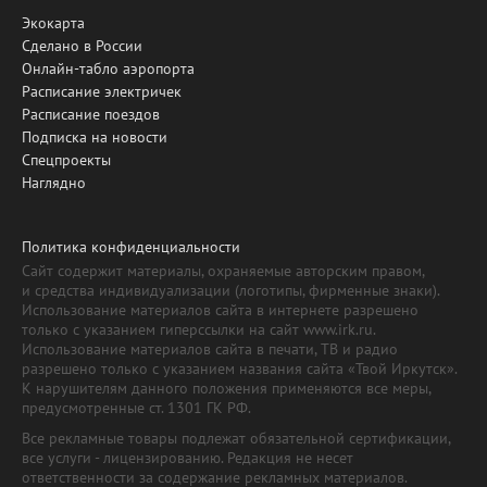
Экокарта
Сделано в России
Онлайн-табло аэропорта
Расписание электричек
Расписание поездов
Подписка на новости
Спецпроекты
Наглядно
Политика конфиденциальности
Сайт содержит материалы, охраняемые авторским правом,
и средства индивидуализации (логотипы, фирменные знаки).
Использование материалов сайта в интернете разрешено
только с указанием гиперссылки на сайт www.irk.ru.
Использование материалов сайта в печати, ТВ и радио
разрешено только с указанием названия сайта «Твой Иркутск».
К нарушителям данного положения применяются все меры,
предусмотренные ст. 1301 ГК РФ.
Все рекламные товары подлежат обязательной сертификации,
все услуги - лицензированию. Редакция не несет
ответственности за содержание рекламных материалов.