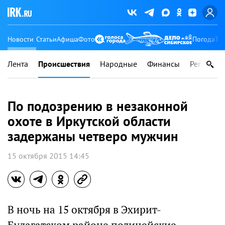
Новости
Статьи
Афиша
Фото
Погода
Ту
Лента
Происшествия
Народные
Финансы
Регионы
По подозрению в незаконной
охоте в Иркутской области
задержаны четверо мужчин
15 октября 2015 14:45
В ночь на 15 октября в Эхирит-