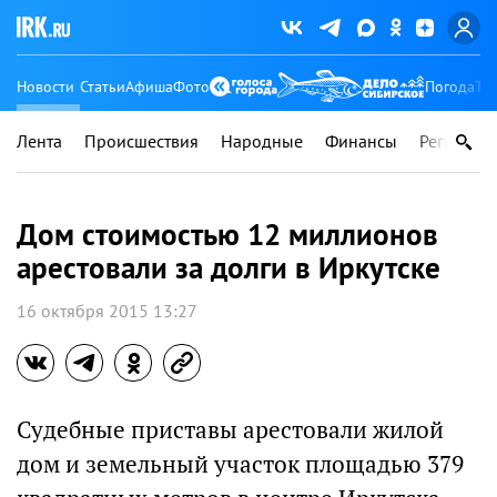
Новости
Статьи
Афиша
Фото
Погода
Ту
Лента
Происшествия
Народные
Финансы
Регионы
Дом стоимостью 12 миллионов
арестовали за долги в Иркутске
16 октября 2015 13:27
Судебные приставы арестовали жилой
дом и земельный участок площадью 379