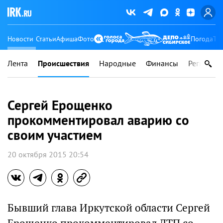
Новости
Статьи
Афиша
Фото
Погода
Ту
Лента
Происшествия
Народные
Финансы
Регионы
Сергей Ерощенко
прокомментировал аварию со
своим участием
20 октября 2015 20:54
Бывший глава Иркутской области Сергей