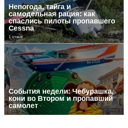
Непогода, тайга и
самодельная рация: как
спаслись пилоты пропавшего
Cessna
1 отзыв
События недели: Чебурашка,
кони во Втором и пропавший
самолет