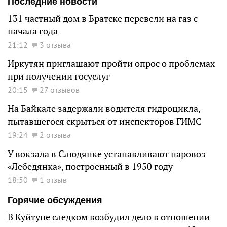
Последние новости
131 частный дом в Братске перевели на газ с
начала года
21:12
3 отзыва
Иркутян приглашают пройти опрос о проблемах
при получении госуслуг
20:15
27 отзывов
На Байкале задержали водителя гидроцикла,
пытавшегося скрыться от инспекторов ГИМС
19:24
2 отзыва
У вокзала в Слюдянке устанавливают паровоз
«Лебедянка», построенный в 1950 году
18:50
1 отзыв
Горячие обсуждения
В Куйтуне следком возбудил дело в отношении