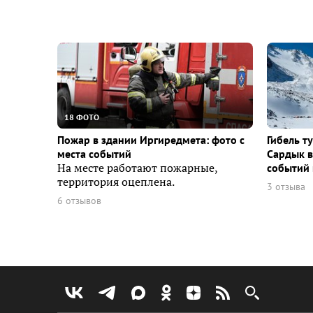
18 ФОТО
Пожар в здании Иргиредмета: фото с
Гибель т
места событий
Сардык в
На месте работают пожарные,
событий 
территория оцеплена.
3 отзыва
6 отзывов