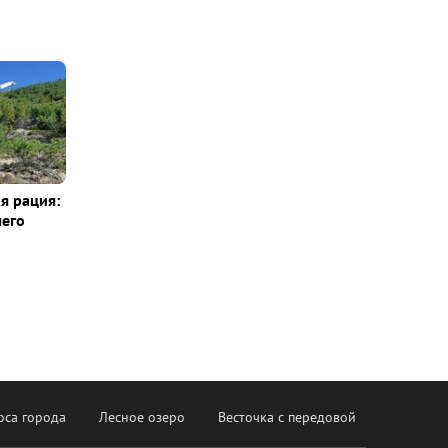
я рация:
шего
оса города
Лесное озеро
Весточка с передовой