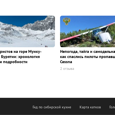
уристов на горе Мунку-
Непогода, тайга и самодельна
 Бурятии: хронология
как спаслись пилоты пропав
и подробности
Cessna
2 отзыва
Гид по сибирской кухне
Карта катков
Гол