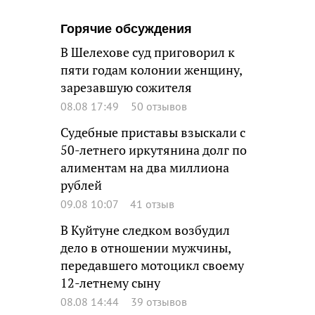
Горячие обсуждения
В Шелехове суд приговорил к
пяти годам колонии женщину,
зарезавшую сожителя
08.08 17:49
50 отзывов
Судебные приставы взыскали с
50-летнего иркутянина долг по
алиментам на два миллиона
рублей
09.08 10:07
41 отзыв
В Куйтуне следком возбудил
дело в отношении мужчины,
передавшего мотоцикл своему
12-летнему сыну
08.08 14:44
39 отзывов