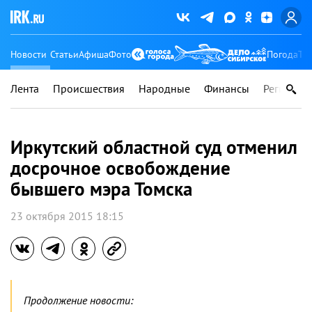
Новости
Статьи
Афиша
Фото
Погода
Ту
Лента
Происшествия
Народные
Финансы
Регионы
Иркутский областной суд отменил
досрочное освобождение
бывшего мэра Томска
23 октября 2015 18:15
Продолжение новости: