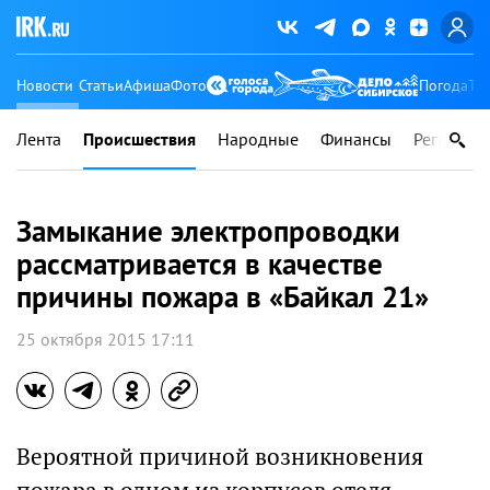
Новости
Статьи
Афиша
Фото
Погода
Ту
Лента
Происшествия
Народные
Финансы
Регионы
Замыкание электропроводки
рассматривается в качестве
причины пожара в «Байкал 21»
25 октября 2015 17:11
Вероятной причиной возникновения