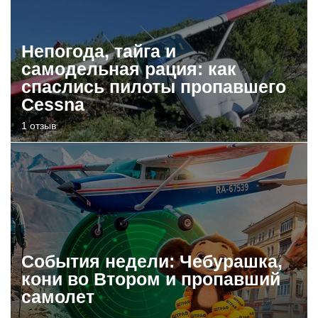
Непогода, тайга и
самодельная рация: как
спаслись пилоты пропавшего
Cessna
1 отзыв
События недели: Чебурашка,
кони во Втором и пропавший
самолет