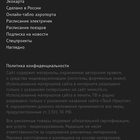
Экокарта
Сделано в России
Онлайн-табло аэропорта
Расписание электричек
Расписание поездов
Подписка на новости
Спецпроекты
Наглядно
Политика конфиденциальности
Сайт содержит материалы, охраняемые авторским правом,
и средства индивидуализации (логотипы, фирменные знаки).
Использование материалов сайта в интернете разрешено
только с указанием гиперссылки на сайт www.irk.ru.
Использование материалов сайта в печати, ТВ и радио
разрешено только с указанием названия сайта «Твой Иркутск».
К нарушителям данного положения применяются все меры,
предусмотренные ст. 1301 ГК РФ.
Все рекламные товары подлежат обязательной сертификации,
все услуги - лицензированию. Редакция не несет
ответственности за содержание рекламных материалов.
Реклама изготовлена и размещена на основе материалов,