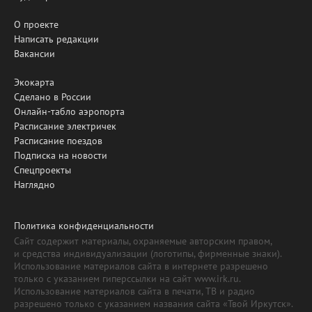
О проекте
Написать редакции
Вакансии
Экокарта
Сделано в России
Онлайн-табло аэропорта
Расписание электричек
Расписание поездов
Подписка на новости
Спецпроекты
Наглядно
Политика конфиденциальности
Сайт содержит материалы, охраняемые авторским правом,
и средства индивидуализации (логотипы, фирменные знаки).
Использование материалов сайта в интернете разрешено
только с указанием гиперссылки на сайт www.irk.ru.
Использование материалов сайта в печати, ТВ и радио
разрешено только с указанием названия сайта «Твой Иркутск».