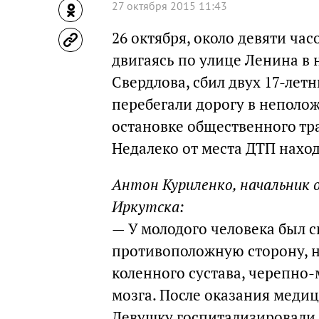
27 октября 2015 11:43
26 октября, около девяти час
двигаясь по улице Ленина в 
Свердлова, сбил двух 17-лет
перебегали дорогу в неполо
остановке общественного тр
Недалеко от места ДТП нахо
Антон Куриленко, начальник
Иркутска:
— У молодого человека был с
противоположную сторону, н
коленного сустава, черепно-
мозга. После оказания меди
Девушку госпитализировали. 