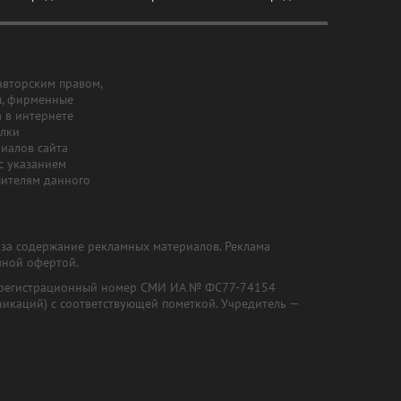
авторским правом,
ы, фирменные
а в интернете
ылки
риалов сайта
с указанием
шителям данного
и за содержание рекламных материалов. Реклама
чной офертой.
") (регистрационный номер СМИ ИА № ФС77-74154
никаций) с соответствующей пометкой. Учредитель —