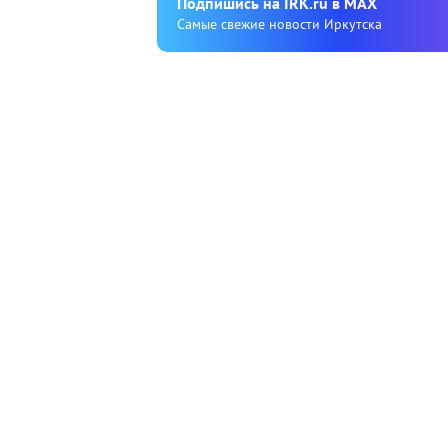
Подпишиcь на IRK.ru в MAX
Cамые свежие новости Иркутска