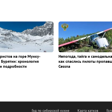
уристов на горе Мунку-
Непогода, тайга и самодельна
 Бурятии: хронология
как спаслись пилоты пропав
и подробности
Cessna
Гид по сибирской кухне
Карта катков
Гол