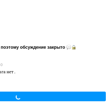
и, поэтому обсуждение закрыто
50
га нет .