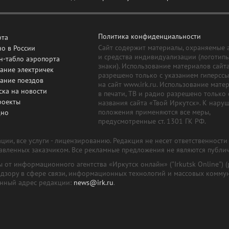
Политика конфиденциальности
рта
Сайт содержит материалы, охраняемые 
о в России
и средства индивидуализации (логотип
н-табло аэропорта
знаки). Использование материалов сайт
ание электричек
разрешено только с указанием гиперсс
сание поездов
на сайт www.irk.ru. Использование мате
ска на новости
в печати, ТВ и радио разрешено только 
роекты
названия сайта «Твой Иркутск». К нару
положения применяются все меры,
дно
предусмотренные ст. 1301 ГК РФ.
ии, все услуги - лицензированию. Редакция не несет ответственност
тавленных заказчиком. Все рекламные предложения не являются публи
лы от информационного агентства «Иркутск онлайн» ("Irkutsk Online
надзору в сфере связи, информационных технологий и массовых комму
онный адрес редакции:
news@irk.ru
.