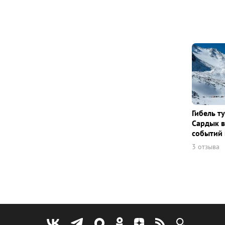
Гибель т
Сардык в
событий 
3 отзыва