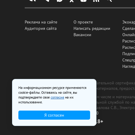
Реклама на сайте
О проекте
Экока
Аудитория сайта
Написать редакции
Сделан
Вакансии
Онлай
Распис
Распи
Подпи
Спецп
Нагля
Все рекламные товары подлежат обязательной сертификац
На информационном ресурсе применяются
изготовлена и размещена на основе материалов, предос
cookie-файлы. Оставаясь на сайте, вы
На сайте www.irk.ru размещаются в том числе и материа
подтверждаете свое
согласие
на их
от 29 октября 2018 г., выдан Федеральной службой по 
использование.
ООО «Ирк.ру». Главный редактор — Павлова С.В., Электр
Телефон редакции:
+7 (3952) 48-88-50
Я согласен
18+
© 2003–2026 IRK.ru Твой Иркутск