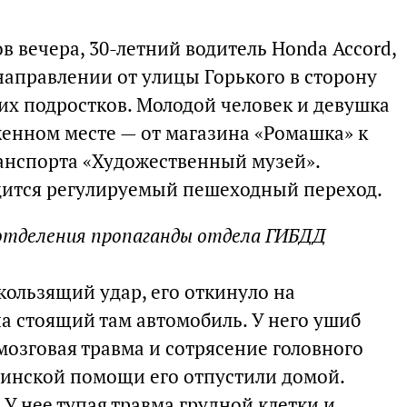
ов вечера, 30-летний водитель Honda Accord,
направлении от улицы Горького в сторону
них подростков. Молодой человек и девушка
женном месте — от магазина «Ромашка» к
анспорта «Художественный музей».
дится регулируемый пешеходный переход.
 отделения пропаганды отдела ГИБДД
кользящий удар, его откинуло на
а стоящий там автомобиль. У него ушиб
мозговая травма и сотрясение головного
цинской помощи его отпустили домой.
У нее тупая травма грудной клетки и