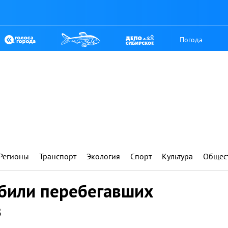
Погода
Регионы
Транспорт
Экология
Спорт
Культура
Общес
сбили перебегавших
в