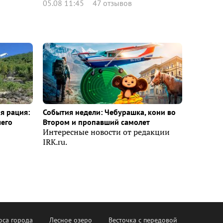
05.08 11:45
47 отзывов
я рация:
События недели: Чебурашка, кони во
шего
Втором и пропавший самолет
Интересные новости от редакции
IRK.ru.
оса города
Лесное озеро
Весточка с передовой