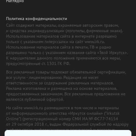
Наглядно
Политика конфиденциальности
Сайт содержит материалы, охраняемые авторским правом,
и средства индивидуализации (логотипы, фирменные знаки).
Использование материалов сайта в интернете разрешено
только с указанием гиперссылки на сайт www.irk.ru.
Использование материалов сайта в печати, ТВ и радио
разрешено только с указанием названия сайта «Твой Иркутск».
К нарушителям данного положения применяются все меры,
предусмотренные ст. 1301 ГК РФ.
Все рекламные товары подлежат обязательной сертификации,
все услуги - лицензированию. Редакция не несет
ответственности за содержание рекламных материалов.
Реклама изготовлена и размещена на основе материалов,
предоставленных заказчиком. Все рекламные предложения не
являются публичной офертой.
На сайте www.irk.ru размещаются в том числе и материалы
от информационного агентства «Иркутск онлайн» ("Irkutsk
Online") (регистрационный номер СМИ ИА № ФС77-74154
от 29 октября 2018 г., выдан Федеральной службой по надзору
в сфере связи, информационных технологий и массовых
коммуникаций) с соответствующей пометкой. Учредитель —