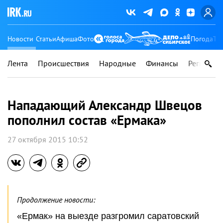
Новости
Статьи
Афиша
Фото
Погода
Ту
Лента
Происшествия
Народные
Финансы
Регионы
Нападающий Александр Швецов
пополнил состав «Ермака»
27 октября 2015 10:52
Продолжение новости:
«Ермак» на выезде разгромил саратовский