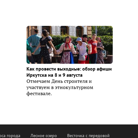
Как провести выходные: обзор афиши
Иркутска на 8 и 9 августа
Отмечаем День строителя и
участвуем в этнокультурном
фестивале.
оса города
Лесное озеро
Весточка с передовой