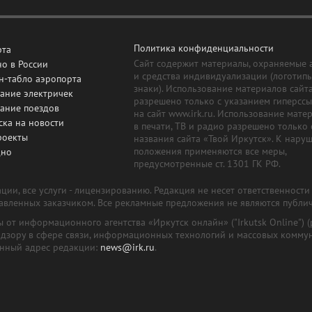
Политика конфиденциальности
рта
Сайт содержит материалы, охраняемые 
о в России
и средства индивидуализации (логотип
н-табло аэропорта
знаки). Использование материалов сайт
ание электричек
разрешено только с указанием гиперсс
сание поездов
на сайт www.irk.ru. Использование мате
ска на новости
в печати, ТВ и радио разрешено только 
роекты
названия сайта «Твой Иркутск». К нару
положения применяются все меры,
дно
предусмотренные ст. 1301 ГК РФ.
ии, все услуги - лицензированию. Редакция не несет ответственност
тавленных заказчиком. Все рекламные предложения не являются публи
лы от информационного агентства «Иркутск онлайн» ("Irkutsk Online
надзору в сфере связи, информационных технологий и массовых комму
онный адрес редакции:
news@irk.ru
.