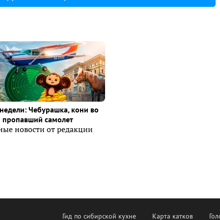
недели: Чебурашка, кони во
и пропавший самолет
ные новости от редакции
Гид по сибирской кухне
Карта катков
Гол