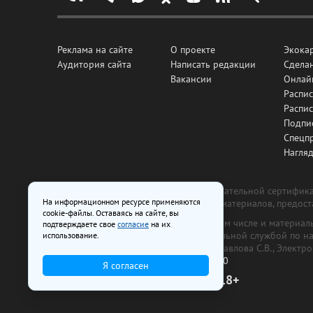
Реклама на сайте
О проекте
Экока
Аудитория сайта
Написать редакции
Сделан
Вакансии
Онлай
Распис
Распи
Подпи
Спецп
Нагля
Все рекламные товары подлежат обязательной сертификац
На информационном ресурсе применяются
изготовлена и размещена на основе материалов, предос
cookie-файлы. Оставаясь на сайте, вы
На сайте www.irk.ru размещаются в том числе и материа
подтверждаете свое
согласие
на их
от 29 октября 2018 г., выдан Федеральной службой по 
использование.
ООО «Ирк.ру». Главный редактор — Павлова С.В., Электр
Телефон редакции:
+7 (3952) 48-88-50
Я согласен
18+
© 2003–2026 IRK.ru Твой Иркутск