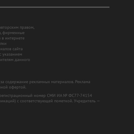
авторским правом,
ы, фирменные
а в интернете
ылки
риалов сайта
с указанием
шителям данного
и за содержание рекламных материалов. Реклама
чной офертой.
") (регистрационный номер СМИ ИА № ФС77-74154
никаций) с соответствующей пометкой. Учредитель —