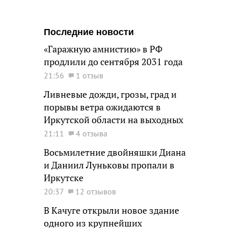
Последние новости
«Гаражную амнистию» в РФ
продлили до сентября 2031 года
21:56
1 отзыв
Ливневые дожди, грозы, град и
порывы ветра ожидаются в
Иркутской области на выходных
21:11
4 отзыва
Восьмилетние двойняшки Диана
и Даниил Луньковы пропали в
Иркутске
20:37
12 отзывов
В Качуге открыли новое здание
одного из крупнейших