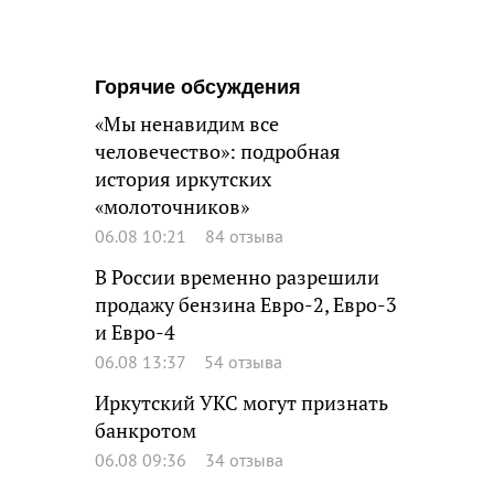
Горячие обсуждения
«Мы ненавидим все
человечество»: подробная
история иркутских
«молоточников»
06.08 10:21
84 отзыва
В России временно разрешили
продажу бензина Евро-2, Евро-3
и Евро-4
06.08 13:37
54 отзыва
Иркутский УКС могут признать
банкротом
06.08 09:36
34 отзыва