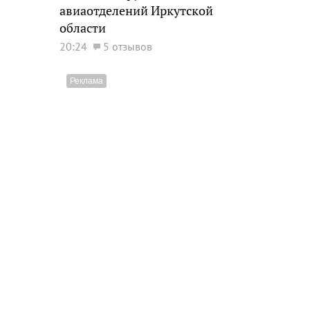
авиаотделений Иркутской
области
20:24
5 отзывов