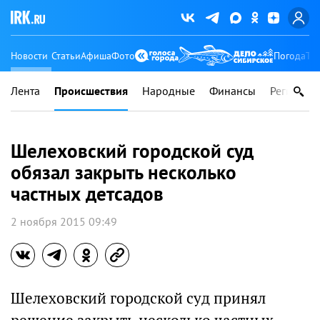
Новости
Статьи
Афиша
Фото
Погода
Ту
Лента
Происшествия
Народные
Финансы
Регионы
Шелеховский городской суд
обязал закрыть несколько
частных детсадов
2 ноября 2015 09:49
Шелеховский городской суд принял