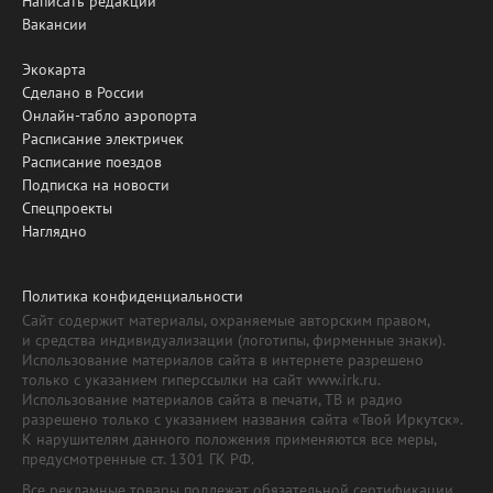
Написать редакции
Вакансии
Экокарта
Сделано в России
Онлайн-табло аэропорта
Расписание электричек
Расписание поездов
Подписка на новости
Спецпроекты
Наглядно
Политика конфиденциальности
Сайт содержит материалы, охраняемые авторским правом,
и средства индивидуализации (логотипы, фирменные знаки).
Использование материалов сайта в интернете разрешено
только с указанием гиперссылки на сайт www.irk.ru.
Использование материалов сайта в печати, ТВ и радио
разрешено только с указанием названия сайта «Твой Иркутск».
К нарушителям данного положения применяются все меры,
предусмотренные ст. 1301 ГК РФ.
Все рекламные товары подлежат обязательной сертификации,