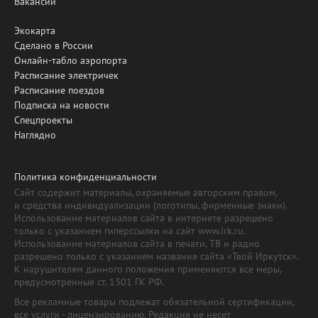
Вакансии
Экокарта
Сделано в России
Онлайн-табло аэропорта
Расписание электричек
Расписание поездов
Подписка на новости
Спецпроекты
Наглядно
Политика конфиденциальности
Сайт содержит материалы, охраняемые авторским правом,
и средства индивидуализации (логотипы, фирменные знаки).
Использование материалов сайта в интернете разрешено
только с указанием гиперссылки на сайт www.irk.ru.
Использование материалов сайта в печати, ТВ и радио
разрешено только с указанием названия сайта «Твой Иркутск».
К нарушителям данного положения применяются все меры,
предусмотренные ст. 1301 ГК РФ.
Все рекламные товары подлежат обязательной сертификации,
все услуги - лицензированию. Редакция не несет