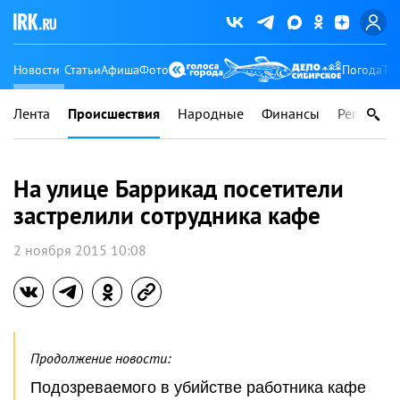
Новости
Статьи
Афиша
Фото
Погода
Ту
Лента
Происшествия
Народные
Финансы
Регионы
На улице Баррикад посетители
застрелили сотрудника кафе
2 ноября 2015 10:08
Продолжение новости:
Подозреваемого в убийстве работника кафе