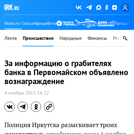
Новости
Статьи
Афиша
Фото
Погода
Ту
Лента
Происшествия
Народные
Финансы
Регионы
За информацию о грабителях
банка в Первомайском объявлено
вознаграждение
4 ноября 2015 16:22
Полиция Иркутска разыскивает троих