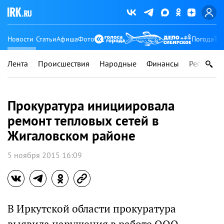
Новости
Статьи
Афиша
Фото
Погода
Ту
Лента
Происшествия
Народные
Финансы
Регионы
Прокуратура инициировала
ремонт тепловых сетей в
Жигаловском районе
5 ноября 2015 16:09
В Иркутской области прокуратура