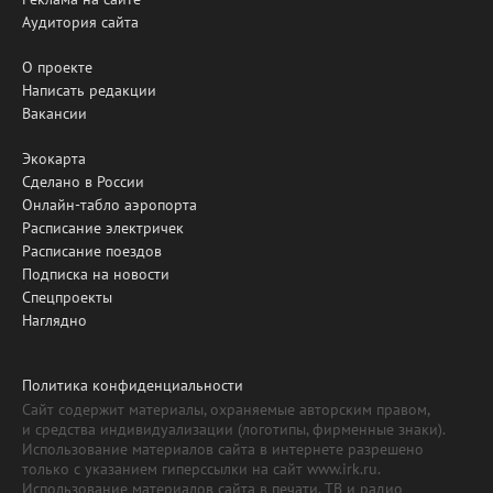
Аудитория сайта
О проекте
Написать редакции
Вакансии
Экокарта
Сделано в России
Онлайн-табло аэропорта
Расписание электричек
Расписание поездов
Подписка на новости
Спецпроекты
Наглядно
Политика конфиденциальности
Сайт содержит материалы, охраняемые авторским правом,
и средства индивидуализации (логотипы, фирменные знаки).
Использование материалов сайта в интернете разрешено
только с указанием гиперссылки на сайт www.irk.ru.
Использование материалов сайта в печати, ТВ и радио