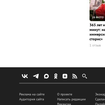
28 ФОТО
365 лет 
минут: н
иммерсив
сторис»
1 отзыв
Реклама на сайте
О проекте
Экока
Аудитория сайта
Написать редакции
Сделан
Вакансии
Онлай