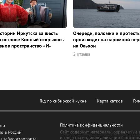
истории Иркутска за шесть
Очереди, поломки и протесты
а острове Конный открылось
происходит на паромной пер
ное пространство «И-
на Ольхон
2 отзыва
Гид по сибирской кухне
Карта катков
Гол
Политика конфиденциальности
рта
Сайт содержит материалы, охраняемые 
о в России
и средства индивидуализации (логотип
н-табло аэропорта