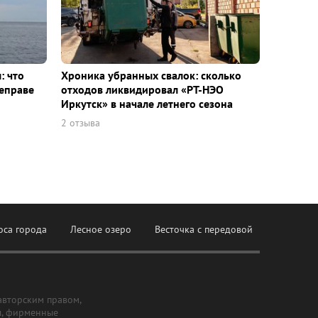
: что
Хроника убранных свалок: сколько
еправе
отходов ликвидировал «РТ-НЭО
Иркутск» в начале летнего сезона
2 отзыва
оса города
Лесное озеро
Весточка с передовой
авторским правом,
ы, фирменные