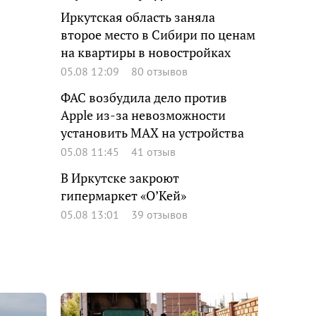
Иркутская область заняла
второе место в Сибири по ценам
на квартиры в новостройках
05.08 12:09
80 отзывов
ФАС возбудила дело против
Apple из-за невозможности
установить MAX на устройства
05.08 11:45
41 отзыв
В Иркутске закроют
гипермаркет «О’Кей»
05.08 13:01
39 отзывов