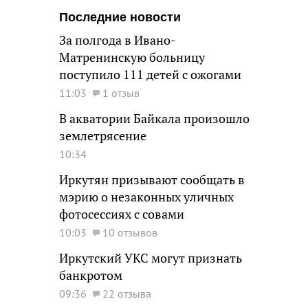
Последние новости
За полгода в Ивано-
Матренинскую больницу
поступило 111 детей с ожогами
11:03
1 отзыв
В акватории Байкала произошло
землетрясение
10:34
Иркутян призывают сообщать в
мэрию о незаконных уличных
фотосессиях с совами
10:03
10 отзывов
Иркутский УКС могут признать
банкротом
09:36
22 отзыва