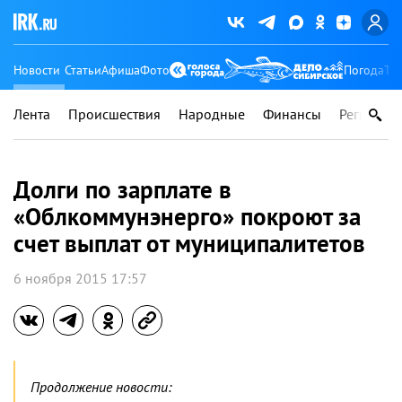
Новости
Статьи
Афиша
Фото
Погода
Ту
Лента
Происшествия
Народные
Финансы
Регионы
Долги по зарплате в
«Облкоммунэнерго» покроют за
счет выплат от муниципалитетов
6 ноября 2015 17:57
Продолжение новости: