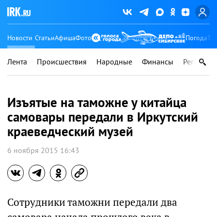
Новости
Статьи
Афиша
Фото
Погода
Ту
Лента
Происшествия
Народные
Финансы
Регионы
Изъятые на таможне у китайца
самовары передали в Иркутский
краеведческий музей
6 ноября 2015 16:43
Сотрудники таможни передали два