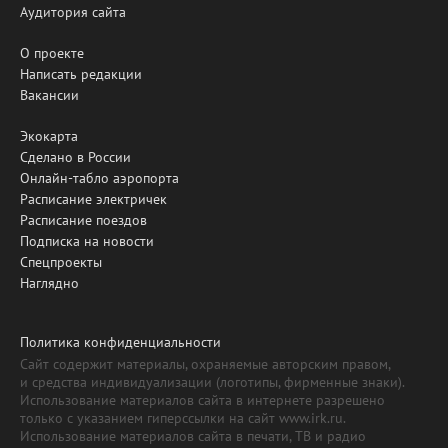
Аудитория сайта
О проекте
Написать редакции
Вакансии
Экокарта
Сделано в России
Онлайн-табло аэропорта
Расписание электричек
Расписание поездов
Подписка на новости
Спецпроекты
Наглядно
Политика конфиденциальности
Сайт содержит материалы, охраняемые авторским правом,
и средства индивидуализации (логотипы, фирменные знаки).
Использование материалов сайта в интернете разрешено
только с указанием гиперссылки на сайт www.irk.ru.
Использование материалов сайта в печати, ТВ и радио