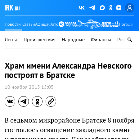
Новости
Статьи
Афиша
Фото
Погода
Ту
Лента
Происшествия
Народные
Финансы
Регионы
Храм имени Александра Невского
построят в Братске
10 ноября 2015 15:05
В седьмом микрорайоне Братске 8 ноября
состоялось освящение закладного камня