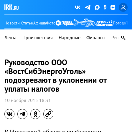
Новости
Статьи
Афиша
Фото
Погода
Ту
Лента
Происшествия
Народные
Финансы
Регионы
Руководство ООО
«ВостСибЭнергоУголь»
подозревают в уклонении от
уплаты налогов
10 ноября 2015 18:31
В Иркутской области возбуждено