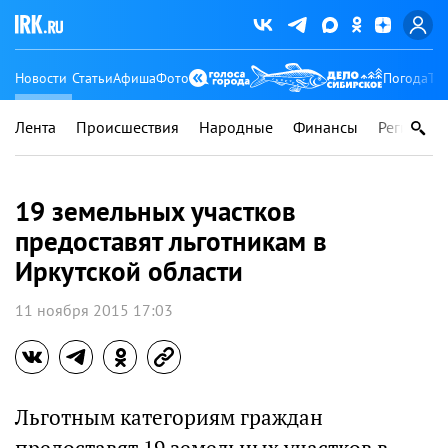
Новости
Статьи
Афиша
Фото
Погода
Ту
Лента
Происшествия
Народные
Финансы
Регионы
19 земельных участков
предоставят льготникам в
Иркутской области
11 ноября 2015 17:03
Льготным категориям граждан