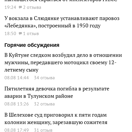
19:24
2 отзыва
У вокзала в Слюдянке устанавливают паровоз
«Лебедянка», построенный в 1950 году
18:50
1 отзыв
Горячие обсуждения
В Куйтуне следком возбудил дело в отношении
мужчины, передавшего мотоцикл своему 12-
летнему сыну
08.08 14:44
34 отзыва
Пятилетняя девочка погибла в результате
аварии в Тулунском районе
08.08 13:26
32 отзыва
В Шелехове суд приговорил к пяти годам
колонии женщину, зарезавшую сожителя
08.08 17:49
31 отзыв