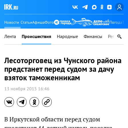
Новости
Статьи
Афиша
Фото
Погода
Ту
Лента
Происшествия
Народные
Финансы
Регионы
Лесоторговец из Чунского района
предстанет перед судом за дачу
взяток таможенникам
13 ноября 2015 16:46
В Иркутской области перед судом